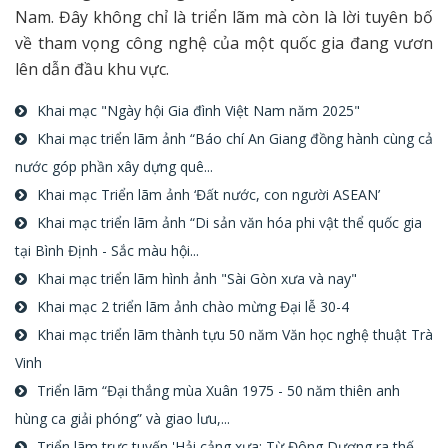
Nam. Đây không chỉ là triển lãm mà còn là lời tuyên bố
về tham vọng công nghệ của một quốc gia đang vươn
lên dẫn đầu khu vực.
Khai mạc "Ngày hội Gia đình Việt Nam năm 2025"
Khai mạc triển lãm ảnh “Báo chí An Giang đồng hành cùng cả
nước góp phần xây dựng quê...
Khai mạc Triển lãm ảnh ‘Đất nước, con người ASEAN’
Khai mạc triển lãm ảnh “Di sản văn hóa phi vật thể quốc gia
tại Bình Định - Sắc màu hội...
Khai mạc triển lãm hình ảnh "Sài Gòn xưa và nay"
Khai mạc 2 triển lãm ảnh chào mừng Đại lễ 30-4
Khai mạc triển lãm thành tựu 50 năm Văn học nghệ thuật Trà
Vinh
Triển lãm “Đại thắng mùa Xuân 1975 - 50 năm thiên anh
hùng ca giải phóng” và giao lưu,...
Triển lãm trực tuyến 'Hải cảng xưa: Từ Đông Dương ra thế