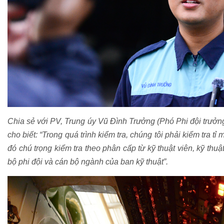
Chia sẻ với PV, Trung úy Vũ Đình Trưởng (Phó Phi đội trưởn
cho biết: “Trong quá trình kiểm tra, chúng tôi phải kiểm tra tỉ 
đó chú trọng kiểm tra theo phân cấp từ kỹ thuật viên, kỹ thu
bộ phi đội và cán bộ ngành của ban kỹ thuật”.