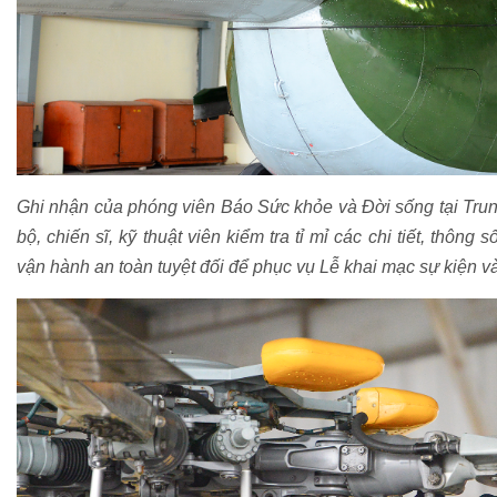
Ghi nhận của phóng viên Báo Sức khỏe và Đời sống tại Tru
bộ, chiến sĩ, kỹ thuật viên kiểm tra tỉ mỉ các chi tiết, thông
vận hành an toàn tuyệt đối để phục vụ Lễ khai mạc sự kiện v