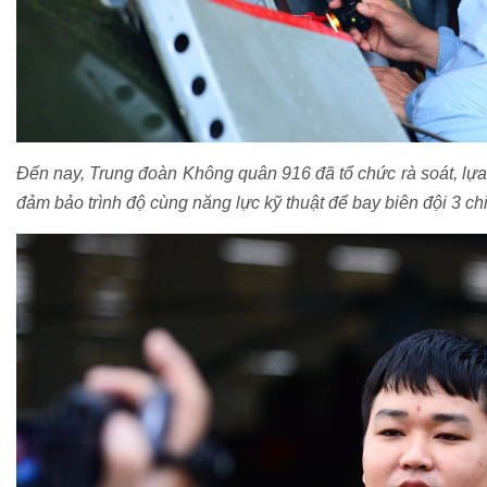
Đến nay, Trung đoàn Không quân 916 đã tổ chức rà soát, lựa 
đảm bảo trình độ cùng năng lực kỹ thuật để bay biên đội 3 chi