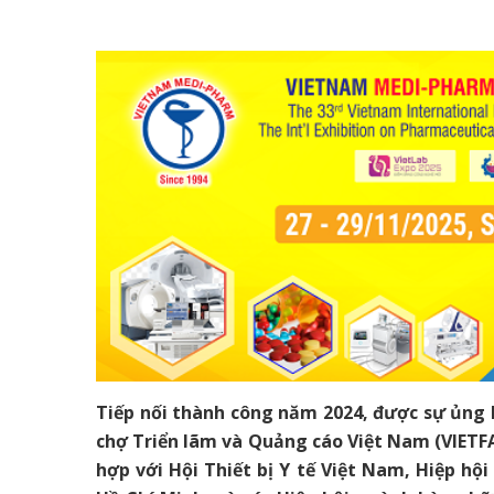
Tiếp nối thành công năm 2024, được sự ủng h
chợ Triển lãm và Quảng cáo Việt Nam (VIETFA
hợp với Hội Thiết bị Y tế Việt Nam, Hiệp hội
Hồ Chí Minh và các Hiệp hội ngành hàng hữ