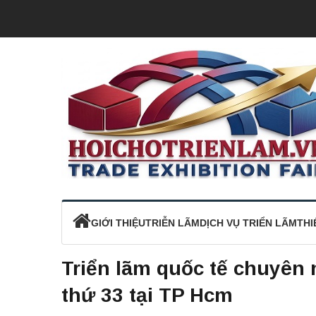
GIỚI THIỆU
TRIỄN LÃM
DỊCH VỤ TRIỂN LÃM
THI
Triển lãm quốc tế chuyên
thứ 33 tại TP Hcm