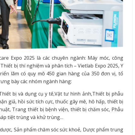
care Expo 2025 là các chuyên ngành: Máy móc, công
hiết bị thí nghiệm và phân tích – Vietlab Expo 2025, Y
riển lãm có quy mô 450 gian hàng của 350 đơn vị, tổ
 trưng bày các nhóm ngành hàng:
hiết bị và dụng cụ y tế,Vật tư hình ảnh,Thiết bị phẫu
hận giả, hồi sức tích cực, thuốc gây mê, hô hấp, thiết bị
uật, Trang thiết bị bệnh viện, thiết bị chăm sóc, Phẫu
háp tiệt trùng và khử trùng…
 dược, Sản phẩm chăm sóc sức khoẻ, Dược phẩm trung