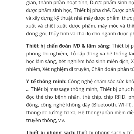
gian, thành phần hoạt tính, Dược phẩm sinh học,
dược phẩm sinh học, Thiết bị pha chế, Dược phẩ
và xây dựng kỹ thuật nhà mày dược phẩm, thực
xuất và chiết xuất dược phẩm, máy móc và thiế
đóng gói, thủy tinh và chai lọ cho ngành dược
Thiết bị chẩn đoán IVD & lâm sàng:
Thiết bị p
phòng thí nghiệm, Tủ cấp đông và hệ thống là
học lâm sàng, Xét nghiệm hóa sinh miễn dịch, 
nhiễm, Xét nghiệm di truyền, Chẩn đoán phân tử,
Y tế thông minh
:
Công nghệ chăm sóc sức khỏe,
… Thiết bị massage thông minh, Thiết bị phục 
đọc thẻ cho bệnh nhân, thẻ chip, chip RFID, ph
động, công nghệ không dây (Bluetooth, WI-FI), 
thông/đo lường từ xa, Hệ thống/phần mềm điề
truyền thông, v.v.
Thiết bị phòng sạch:
thiết bị phòng sạch y tế