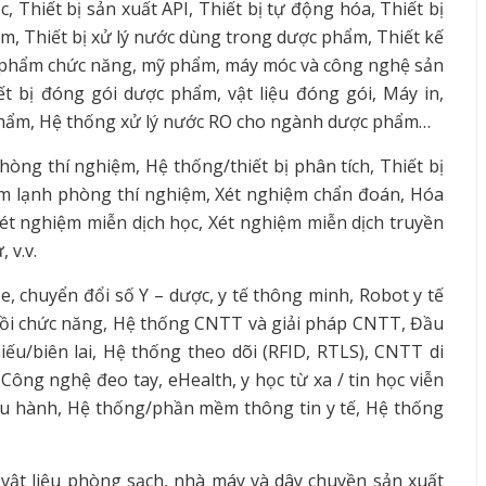
 Thiết bị sản xuất API, Thiết bị tự động hóa, Thiết bị
m, Thiết bị xử lý nước dùng trong dược phẩm, Thiết kế
 phẩm chức năng, mỹ phẩm, máy móc và công nghệ sản
t bị đóng gói dược phẩm, vật liệu đóng gói, Máy in,
 phẩm, Hệ thống xử lý nước RO cho ngành dược phẩm…
hòng thí nghiệm, Hệ thống/thiết bị phân tích, Thiết bị
m lạnh phòng thí nghiệm, Xét nghiệm chẩn đoán, Hóa
Xét nghiệm miễn dịch học, Xét nghiệm miễn dịch truyền
 v.v.
 chuyển đổi số Y – dược, y tế thông minh, Robot y tế
hồi chức năng, Hệ thống CNTT và giải pháp CNTT, Đầu
iếu/biên lai, Hệ thống theo dõi (RFID, RTLS), CNTT di
Công nghệ đeo tay, eHealth, y học từ xa / tin học viễn
u hành, Hệ thống/phần mềm thông tin y tế, Hệ thống
, vật liệu phòng sạch, nhà máy và dây chuyền sản xuất