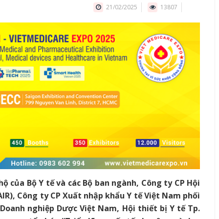
21/02/2025
13807
ộ của Bộ Y tế và các Bộ ban ngành, Công ty CP Hội
IR), Công ty CP Xuất nhập khẩu Y tế Việt Nam phối
 Doanh nghiệp Dược Việt Nam, Hội thiết bị Y tế Tp.
u quan tổ chức “Triển lãm quốc tế chuyên ngành y